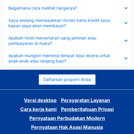
Dipersempit
Bagaimana cara melihat harganya?
Dipersempit
Saya sedang memasukkan rincian kartu kredit saya,
kapan saya akan membayar?
Dipersempit
Apakah hotel memerlukan uang jaminan atau
pembayaran di muka?
Dipersempit
Apakah mungkin meminta tempat tidur ekstra untuk
anak-anak atau ranjang bayi?
Daftarkan properti Anda
Versi desktop
Persyaratan Layanan
Cara kerja kami
Pemberitahuan Privasi
Pernyataan Perbudakan Modern
Pernyataan Hak Asasi Manusia