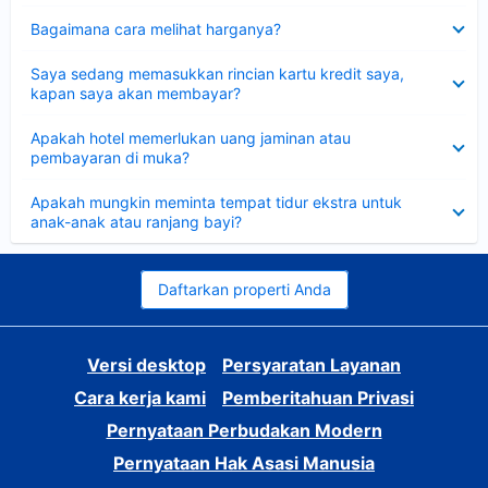
Dipersempit
Bagaimana cara melihat harganya?
Dipersempit
Saya sedang memasukkan rincian kartu kredit saya,
kapan saya akan membayar?
Dipersempit
Apakah hotel memerlukan uang jaminan atau
pembayaran di muka?
Dipersempit
Apakah mungkin meminta tempat tidur ekstra untuk
anak-anak atau ranjang bayi?
Daftarkan properti Anda
Versi desktop
Persyaratan Layanan
Cara kerja kami
Pemberitahuan Privasi
Pernyataan Perbudakan Modern
Pernyataan Hak Asasi Manusia