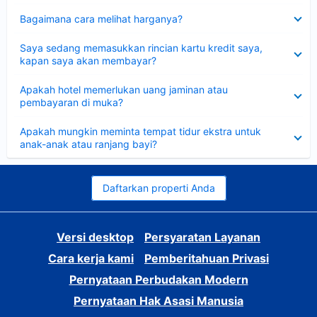
Dipersempit
Bagaimana cara melihat harganya?
Dipersempit
Saya sedang memasukkan rincian kartu kredit saya,
kapan saya akan membayar?
Dipersempit
Apakah hotel memerlukan uang jaminan atau
pembayaran di muka?
Dipersempit
Apakah mungkin meminta tempat tidur ekstra untuk
anak-anak atau ranjang bayi?
Daftarkan properti Anda
Versi desktop
Persyaratan Layanan
Cara kerja kami
Pemberitahuan Privasi
Pernyataan Perbudakan Modern
Pernyataan Hak Asasi Manusia