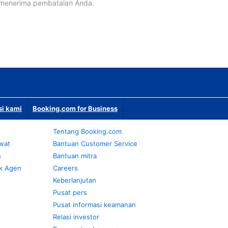
 menerima pembatalan Anda.
si kami
Booking.com for Business
Tentang Booking.com
awat
Bantuan Customer Service
n
Bantuan mitra
k Agen
Careers
Keberlanjutan
Pusat pers
Pusat informasi keamanan
Relasi investor