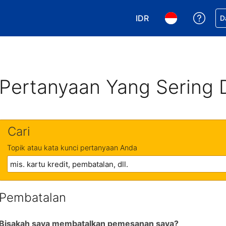
IDR
Dapa
D
Pilih mata uang Anda. 
Pilih bahasa An
Pertanyaan Yang Sering 
Cari
Topik atau kata kunci pertanyaan Anda
Pembatalan
Bisakah saya membatalkan pemesanan saya?