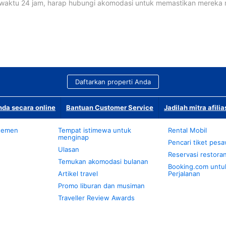
waktu 24 jam, harap hubungi akomodasi untuk memastikan mereka
Daftarkan properti Anda
da secara online
Bantuan Customer Service
Jadilah mitra afilia
temen
Tempat istimewa untuk
Rental Mobil
menginap
Pencari tiket pes
Ulasan
Reservasi restora
Temukan akomodasi bulanan
Booking.com untu
Artikel travel
Perjalanan
Promo liburan dan musiman
Traveller Review Awards