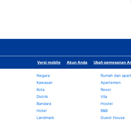
Versi mobile
Akun Anda
Ubah pemesanan An
Negara
Rumah dan apar
Kawasan
Apartemen
Kota
Resor
Distrik
Vila
Bandara
Hostel
Hotel
B&B
Landmark
Guest House