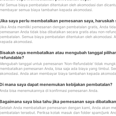
Ya! Semua biaya pembatalan ditentukan oleh akomodasi dan dican
membayar semua biaya tambahan kepada akomodasi.
Jika saya perlu membatalkan pemesanan saya, haruskah
Jika Anda memiliki pemesanan dengan pembatalan gratis, Anda tid
pemesanan Anda tidak bisa dibatalkan secara gratis atau non-refun
pembatalan. Semua biaya pembatalan ditentukan oleh akomodasi.
kepada akomodasi.
Bisakah saya membatalkan atau mengubah tanggal pilih
refundable?
Mengubah tanggal untuk pemesanan 'Non-Refundable' tidak mungkin
membatalkan pemesanan Anda, bisa saja ada biaya yang timbul. Se
akomodasi. Anda akan membayar biaya tambahan kepada akomoda
Di mana saya dapat menemukan kebijakan pembatalan?
Anda bisa menemukannya di konfirmasi pemesanan Anda.
Bagaimana saya bisa tahu jika pemesanan saya dibatalka
Setelah Anda membatalkan pemesanan dengan kami, Anda akan me
pembatalan tersebut. Periksa kotak masuk dan folder spam/junk An