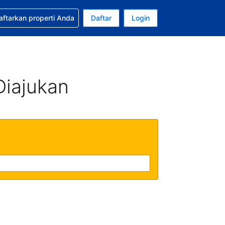
tkan bantuan untuk pemesanan Anda
aftarkan properti Anda
Daftar
Login
Mata uang Anda saat ini adalah Rupiah Indonesia
da. Bahasa Anda saat ini adalah Bahasa Indonesia
Diajukan