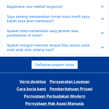
Dipersempit
Bagaimana cara melihat harganya?
Dipersempit
Saya sedang memasukkan rincian kartu kredit saya,
kapan saya akan membayar?
Dipersempit
Apakah hotel memerlukan uang jaminan atau
pembayaran di muka?
Dipersempit
Apakah mungkin meminta tempat tidur ekstra untuk
anak-anak atau ranjang bayi?
Daftarkan properti Anda
Versi desktop
Persyaratan Layanan
Cara kerja kami
Pemberitahuan Privasi
Pernyataan Perbudakan Modern
Pernyataan Hak Asasi Manusia