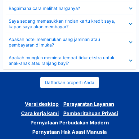
Dipersempit
Bagaimana cara melihat harganya?
Dipersempit
Saya sedang memasukkan rincian kartu kredit saya,
kapan saya akan membayar?
Dipersempit
Apakah hotel memerlukan uang jaminan atau
pembayaran di muka?
Dipersempit
Apakah mungkin meminta tempat tidur ekstra untuk
anak-anak atau ranjang bayi?
Daftarkan properti Anda
Versi desktop
Persyaratan Layanan
Cara kerja kami
Pemberitahuan Privasi
Pernyataan Perbudakan Modern
Pernyataan Hak Asasi Manusia