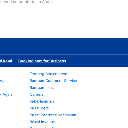
 menerima pembatalan Anda.
si kami
Booking.com for Business
Tentang Booking.com
awat
Bantuan Customer Service
n
Bantuan mitra
k Agen
Careers
Keberlanjutan
Pusat pers
Pusat informasi keamanan
Relasi investor