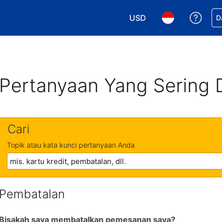
USD
Dapa
D
Pilih mata uang Anda. M
Pilih bahasa An
Pertanyaan Yang Sering 
Cari
Topik atau kata kunci pertanyaan Anda
Pembatalan
Bisakah saya membatalkan pemesanan saya?