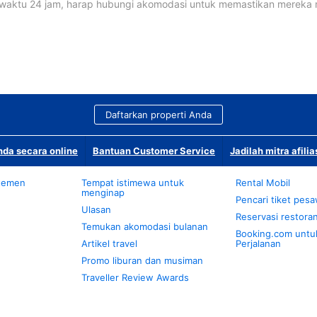
waktu 24 jam, harap hubungi akomodasi untuk memastikan mereka
Daftarkan properti Anda
da secara online
Bantuan Customer Service
Jadilah mitra afilia
temen
Tempat istimewa untuk
Rental Mobil
menginap
Pencari tiket pes
Ulasan
Reservasi restora
Temukan akomodasi bulanan
Booking.com untu
Artikel travel
Perjalanan
Promo liburan dan musiman
Traveller Review Awards