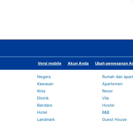
Versi mobile
Akun Anda
Ubah pemesanan An
Negara
Rumah dan apar
Kawasan
Apartemen
Kota
Resor
Distrik
Vila
Bandara
Hostel
Hotel
B&B
Landmark
Guest House