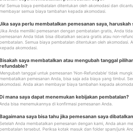
Ya! Semua biaya pembatalan ditentukan oleh akomodasi dan dican
membayar semua biaya tambahan kepada akomodasi.
Jika saya perlu membatalkan pemesanan saya, haruskah
Jika Anda memiliki pemesanan dengan pembatalan gratis, Anda tid
pemesanan Anda tidak bisa dibatalkan secara gratis atau non-refun
pembatalan. Semua biaya pembatalan ditentukan oleh akomodasi.
kepada akomodasi.
Bisakah saya membatalkan atau mengubah tanggal pilih
refundable?
Mengubah tanggal untuk pemesanan 'Non-Refundable' tidak mungkin
membatalkan pemesanan Anda, bisa saja ada biaya yang timbul. Se
akomodasi. Anda akan membayar biaya tambahan kepada akomoda
Di mana saya dapat menemukan kebijakan pembatalan?
Anda bisa menemukannya di konfirmasi pemesanan Anda.
Bagaimana saya bisa tahu jika pemesanan saya dibatalka
Setelah Anda membatalkan pemesanan dengan kami, Anda akan me
pembatalan tersebut. Periksa kotak masuk dan folder spam/junk An