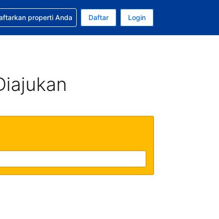
tkan bantuan untuk pemesanan Anda
aftarkan properti Anda
Daftar
Login
ata uang Anda saat ini adalah Dolar Amerika Serikat
da. Bahasa Anda saat ini adalah Bahasa Indonesia
Diajukan