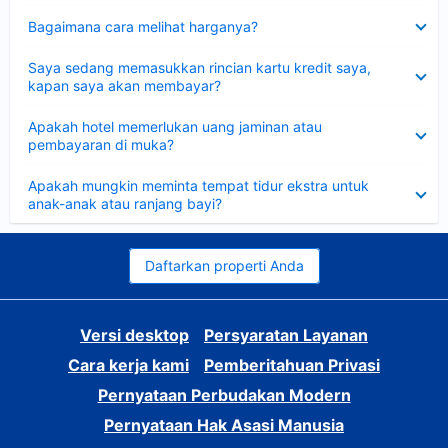
Dipersempit
Bagaimana cara melihat harganya?
Dipersempit
Saya sedang memasukkan rincian kartu kredit saya,
kapan saya akan membayar?
Dipersempit
Apakah hotel memerlukan uang jaminan atau
pembayaran di muka?
Dipersempit
Apakah mungkin meminta tempat tidur ekstra untuk
anak-anak atau ranjang bayi?
Daftarkan properti Anda
Versi desktop
Persyaratan Layanan
Cara kerja kami
Pemberitahuan Privasi
Pernyataan Perbudakan Modern
Pernyataan Hak Asasi Manusia