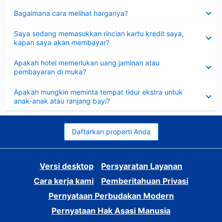
Dipersempit
Bagaimana cara melihat harganya?
Dipersempit
Saya sedang memasukkan rincian kartu kredit saya,
kapan saya akan membayar?
Dipersempit
Apakah hotel memerlukan uang jaminan atau
pembayaran di muka?
Dipersempit
Apakah mungkin meminta tempat tidur ekstra untuk
anak-anak atau ranjang bayi?
Daftarkan properti Anda
Versi desktop
Persyaratan Layanan
Cara kerja kami
Pemberitahuan Privasi
Pernyataan Perbudakan Modern
Pernyataan Hak Asasi Manusia