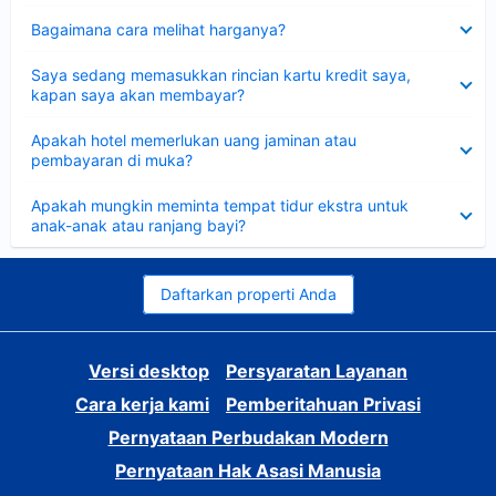
Dipersempit
Bagaimana cara melihat harganya?
Dipersempit
Saya sedang memasukkan rincian kartu kredit saya,
kapan saya akan membayar?
Dipersempit
Apakah hotel memerlukan uang jaminan atau
pembayaran di muka?
Dipersempit
Apakah mungkin meminta tempat tidur ekstra untuk
anak-anak atau ranjang bayi?
Daftarkan properti Anda
Versi desktop
Persyaratan Layanan
Cara kerja kami
Pemberitahuan Privasi
Pernyataan Perbudakan Modern
Pernyataan Hak Asasi Manusia