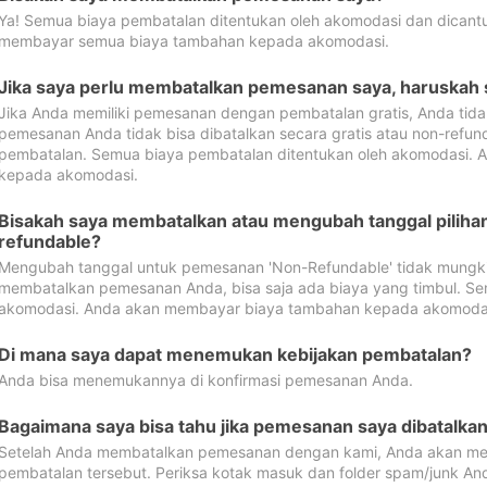
Ya! Semua biaya pembatalan ditentukan oleh akomodasi dan dican
membayar semua biaya tambahan kepada akomodasi.
Jika saya perlu membatalkan pemesanan saya, haruskah
Jika Anda memiliki pemesanan dengan pembatalan gratis, Anda tid
pemesanan Anda tidak bisa dibatalkan secara gratis atau non-refun
pembatalan. Semua biaya pembatalan ditentukan oleh akomodasi.
kepada akomodasi.
Bisakah saya membatalkan atau mengubah tanggal pilih
refundable?
Mengubah tanggal untuk pemesanan 'Non-Refundable' tidak mungkin
membatalkan pemesanan Anda, bisa saja ada biaya yang timbul. Se
akomodasi. Anda akan membayar biaya tambahan kepada akomoda
Di mana saya dapat menemukan kebijakan pembatalan?
Anda bisa menemukannya di konfirmasi pemesanan Anda.
Bagaimana saya bisa tahu jika pemesanan saya dibatalka
Setelah Anda membatalkan pemesanan dengan kami, Anda akan me
pembatalan tersebut. Periksa kotak masuk dan folder spam/junk An