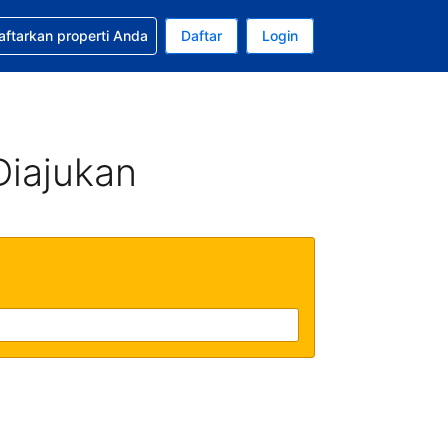
tkan bantuan untuk pemesanan Anda
aftarkan properti Anda
Daftar
Login
ata uang Anda saat ini adalah Dolar Amerika Serikat
da. Bahasa Anda saat ini adalah Bahasa Indonesia
Diajukan