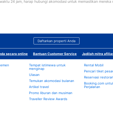
waktu 24 jam, harap hubungi akomodasi untuk memastikan mereka
Daftarkan properti Anda
da secara online
Bantuan Customer Service
Jadilah mitra afilia
temen
Tempat istimewa untuk
Rental Mobil
menginap
Pencari tiket pes
Ulasan
Reservasi restora
Temukan akomodasi bulanan
Booking.com untu
Artikel travel
Perjalanan
Promo liburan dan musiman
Traveller Review Awards