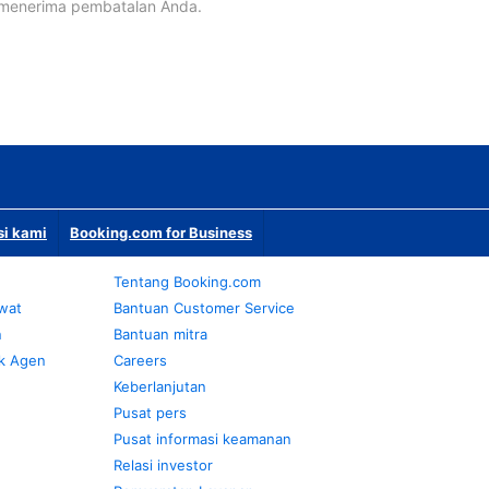
 menerima pembatalan Anda.
si kami
Booking.com for Business
Tentang Booking.com
awat
Bantuan Customer Service
n
Bantuan mitra
k Agen
Careers
Keberlanjutan
Pusat pers
Pusat informasi keamanan
Relasi investor