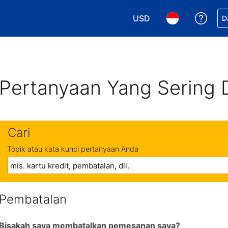
USD
Dapa
D
Pilih mata uang Anda. M
Pilih bahasa An
Pertanyaan Yang Sering 
Cari
Topik atau kata kunci pertanyaan Anda
Pembatalan
Bisakah saya membatalkan pemesanan saya?