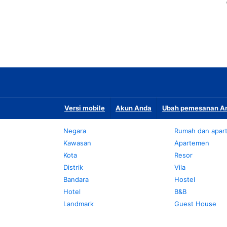
Versi mobile
Akun Anda
Ubah pemesanan An
Negara
Rumah dan apar
Kawasan
Apartemen
Kota
Resor
Distrik
Vila
Bandara
Hostel
Hotel
B&B
Landmark
Guest House