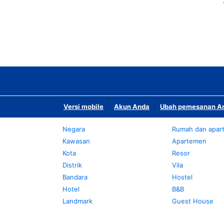
Versi mobile
Akun Anda
Ubah pemesanan An
Negara
Rumah dan apar
Kawasan
Apartemen
Kota
Resor
Distrik
Vila
Bandara
Hostel
Hotel
B&B
Landmark
Guest House