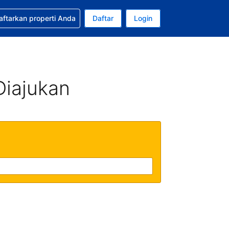
tkan bantuan untuk pemesanan Anda
aftarkan properti Anda
Daftar
Login
ata uang Anda saat ini adalah Dolar Amerika Serikat
da. Bahasa Anda saat ini adalah Bahasa Indonesia
Diajukan