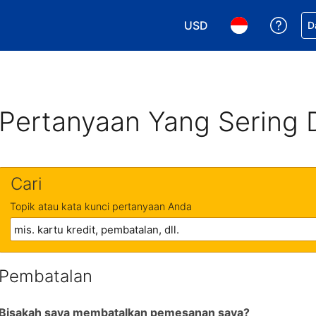
USD
Dapa
D
Pilih mata uang Anda. M
Pilih bahasa An
Pertanyaan Yang Sering 
Cari
Topik atau kata kunci pertanyaan Anda
Pembatalan
Bisakah saya membatalkan pemesanan saya?