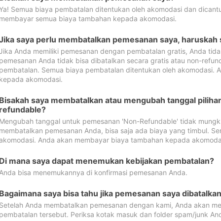
Ya! Semua biaya pembatalan ditentukan oleh akomodasi dan dican
membayar semua biaya tambahan kepada akomodasi.
Jika saya perlu membatalkan pemesanan saya, haruskah
Jika Anda memiliki pemesanan dengan pembatalan gratis, Anda tid
pemesanan Anda tidak bisa dibatalkan secara gratis atau non-refun
pembatalan. Semua biaya pembatalan ditentukan oleh akomodasi.
kepada akomodasi.
Bisakah saya membatalkan atau mengubah tanggal pilih
refundable?
Mengubah tanggal untuk pemesanan 'Non-Refundable' tidak mungkin
membatalkan pemesanan Anda, bisa saja ada biaya yang timbul. Se
akomodasi. Anda akan membayar biaya tambahan kepada akomoda
Di mana saya dapat menemukan kebijakan pembatalan?
Anda bisa menemukannya di konfirmasi pemesanan Anda.
Bagaimana saya bisa tahu jika pemesanan saya dibatalka
Setelah Anda membatalkan pemesanan dengan kami, Anda akan me
pembatalan tersebut. Periksa kotak masuk dan folder spam/junk An