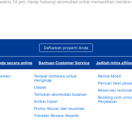
waktu 24 jam, harap hubungi akomodasi untuk memastikan mereka
Daftarkan properti Anda
da secara online
Bantuan Customer Service
Jadilah mitra afilia
temen
Tempat istimewa untuk
Rental Mobil
menginap
Pencari tiket pes
Ulasan
Reservasi restora
Temukan akomodasi bulanan
Booking.com untu
Artikel travel
Perjalanan
Promo liburan dan musiman
Traveller Review Awards