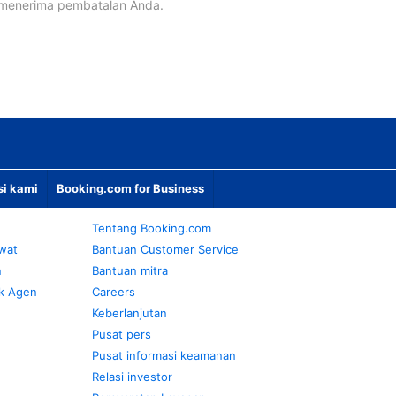
 menerima pembatalan Anda.
si kami
Booking.com for Business
Tentang Booking.com
awat
Bantuan Customer Service
n
Bantuan mitra
k Agen
Careers
Keberlanjutan
Pusat pers
Pusat informasi keamanan
Relasi investor