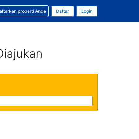
tkan bantuan untuk pemesanan Anda
aftarkan properti Anda
Daftar
Login
Mata uang Anda saat ini adalah Rupiah Indonesia
da. Bahasa Anda saat ini adalah Bahasa Indonesia
Diajukan