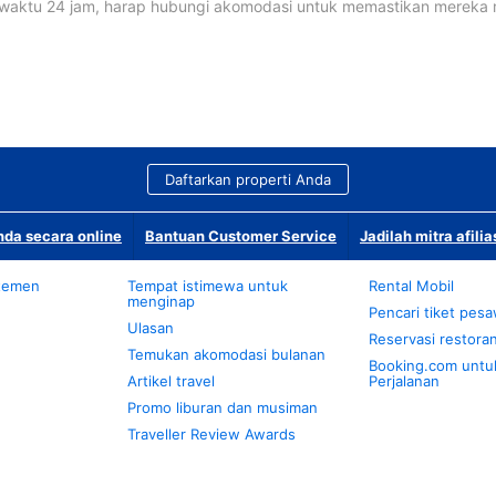
waktu 24 jam, harap hubungi akomodasi untuk memastikan mereka
Daftarkan properti Anda
da secara online
Bantuan Customer Service
Jadilah mitra afilia
temen
Tempat istimewa untuk
Rental Mobil
menginap
Pencari tiket pes
Ulasan
Reservasi restora
Temukan akomodasi bulanan
Booking.com untu
Artikel travel
Perjalanan
Promo liburan dan musiman
Traveller Review Awards