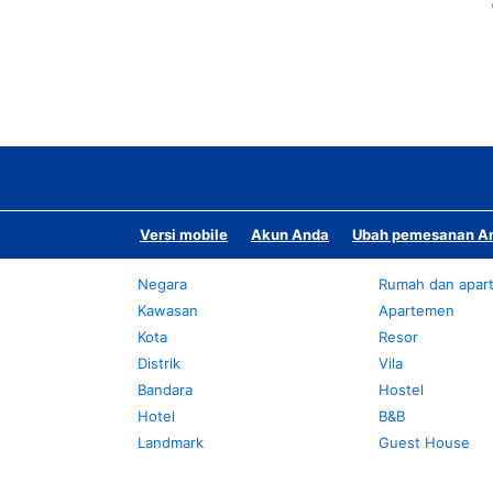
Versi mobile
Akun Anda
Ubah pemesanan An
Negara
Rumah dan apar
Kawasan
Apartemen
Kota
Resor
Distrik
Vila
Bandara
Hostel
Hotel
B&B
Landmark
Guest House