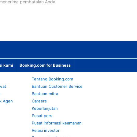
 menerima pembatalan Anda.
si kami
Booking.com for Business
Tentang Booking.com
awat
Bantuan Customer Service
n
Bantuan mitra
k Agen
Careers
Keberlanjutan
Pusat pers
Pusat informasi keamanan
Relasi investor