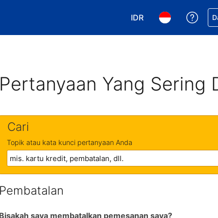
IDR
Dapa
D
Pilih mata uang Anda. 
Pilih bahasa An
Pertanyaan Yang Sering 
Cari
Topik atau kata kunci pertanyaan Anda
Pembatalan
Bisakah saya membatalkan pemesanan saya?