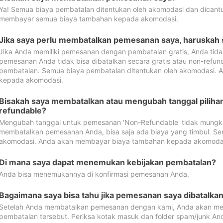
Ya! Semua biaya pembatalan ditentukan oleh akomodasi dan dican
membayar semua biaya tambahan kepada akomodasi.
Jika saya perlu membatalkan pemesanan saya, haruskah
Jika Anda memiliki pemesanan dengan pembatalan gratis, Anda tid
pemesanan Anda tidak bisa dibatalkan secara gratis atau non-refun
pembatalan. Semua biaya pembatalan ditentukan oleh akomodasi.
kepada akomodasi.
Bisakah saya membatalkan atau mengubah tanggal pilih
refundable?
Mengubah tanggal untuk pemesanan 'Non-Refundable' tidak mungkin
membatalkan pemesanan Anda, bisa saja ada biaya yang timbul. Se
akomodasi. Anda akan membayar biaya tambahan kepada akomoda
Di mana saya dapat menemukan kebijakan pembatalan?
Anda bisa menemukannya di konfirmasi pemesanan Anda.
Bagaimana saya bisa tahu jika pemesanan saya dibatalka
Setelah Anda membatalkan pemesanan dengan kami, Anda akan me
pembatalan tersebut. Periksa kotak masuk dan folder spam/junk An