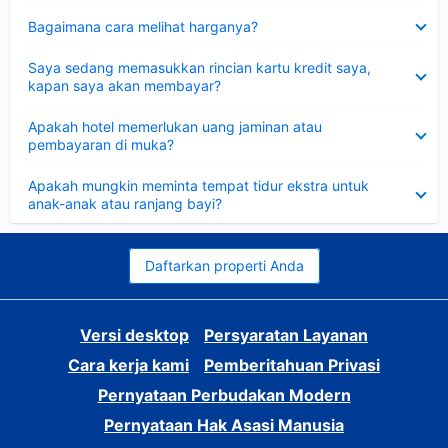
Dipersempit
Bagaimana cara melihat harganya?
Dipersempit
Saya sedang memasukkan rincian kartu kredit saya,
kapan saya akan membayar?
Dipersempit
Apakah hotel memerlukan uang jaminan atau
pembayaran di muka?
Dipersempit
Apakah mungkin meminta tempat tidur ekstra untuk
anak-anak atau ranjang bayi?
Daftarkan properti Anda
Versi desktop
Persyaratan Layanan
Cara kerja kami
Pemberitahuan Privasi
Pernyataan Perbudakan Modern
Pernyataan Hak Asasi Manusia