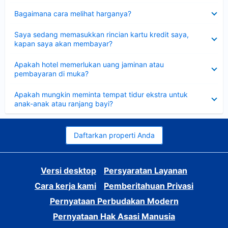
Dipersempit
Bagaimana cara melihat harganya?
Dipersempit
Saya sedang memasukkan rincian kartu kredit saya,
kapan saya akan membayar?
Dipersempit
Apakah hotel memerlukan uang jaminan atau
pembayaran di muka?
Dipersempit
Apakah mungkin meminta tempat tidur ekstra untuk
anak-anak atau ranjang bayi?
Daftarkan properti Anda
Versi desktop
Persyaratan Layanan
Cara kerja kami
Pemberitahuan Privasi
Pernyataan Perbudakan Modern
Pernyataan Hak Asasi Manusia