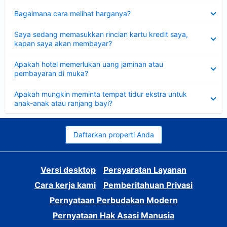
Dipersempit
Bagaimana cara melihat harganya?
Dipersempit
Saya sedang memasukkan rincian kartu kredit saya,
kapan saya akan membayar?
Dipersempit
Apakah hotel memerlukan uang jaminan atau
pembayaran di muka?
Dipersempit
Apakah mungkin meminta tempat tidur ekstra untuk
anak-anak atau ranjang bayi?
Daftarkan properti Anda
Versi desktop
Persyaratan Layanan
Cara kerja kami
Pemberitahuan Privasi
Pernyataan Perbudakan Modern
Pernyataan Hak Asasi Manusia