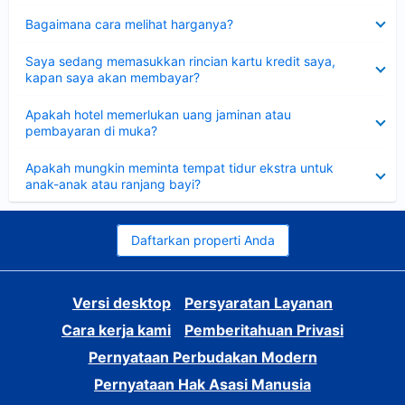
Dipersempit
Bagaimana cara melihat harganya?
Dipersempit
Saya sedang memasukkan rincian kartu kredit saya,
kapan saya akan membayar?
Dipersempit
Apakah hotel memerlukan uang jaminan atau
pembayaran di muka?
Dipersempit
Apakah mungkin meminta tempat tidur ekstra untuk
anak-anak atau ranjang bayi?
Daftarkan properti Anda
Versi desktop
Persyaratan Layanan
Cara kerja kami
Pemberitahuan Privasi
Pernyataan Perbudakan Modern
Pernyataan Hak Asasi Manusia