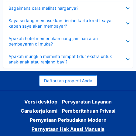
Dipersempit
Bagaimana cara melihat harganya?
Dipersempit
Saya sedang memasukkan rincian kartu kredit saya,
kapan saya akan membayar?
Dipersempit
Apakah hotel memerlukan uang jaminan atau
pembayaran di muka?
Dipersempit
Apakah mungkin meminta tempat tidur ekstra untuk
anak-anak atau ranjang bayi?
Daftarkan properti Anda
Versi desktop
Persyaratan Layanan
Cara kerja kami
Pemberitahuan Privasi
Pernyataan Perbudakan Modern
Pernyataan Hak Asasi Manusia