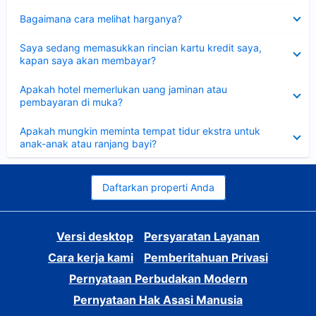
Dipersempit
Bagaimana cara melihat harganya?
Dipersempit
Saya sedang memasukkan rincian kartu kredit saya,
kapan saya akan membayar?
Dipersempit
Apakah hotel memerlukan uang jaminan atau
pembayaran di muka?
Dipersempit
Apakah mungkin meminta tempat tidur ekstra untuk
anak-anak atau ranjang bayi?
Daftarkan properti Anda
Versi desktop
Persyaratan Layanan
Cara kerja kami
Pemberitahuan Privasi
Pernyataan Perbudakan Modern
Pernyataan Hak Asasi Manusia