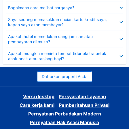
Dipersempit
Bagaimana cara melihat harganya?
Dipersempit
Saya sedang memasukkan rincian kartu kredit saya,
kapan saya akan membayar?
Dipersempit
Apakah hotel memerlukan uang jaminan atau
pembayaran di muka?
Dipersempit
Apakah mungkin meminta tempat tidur ekstra untuk
anak-anak atau ranjang bayi?
Daftarkan properti Anda
Versi desktop
Persyaratan Layanan
Cara kerja kami
Pemberitahuan Privasi
Pernyataan Perbudakan Modern
Pernyataan Hak Asasi Manusia