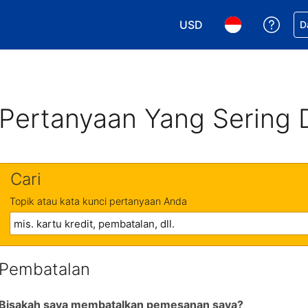
USD
Dapa
D
Pilih mata uang Anda. M
Pilih bahasa An
Pertanyaan Yang Sering 
Cari
Topik atau kata kunci pertanyaan Anda
Pembatalan
Bisakah saya membatalkan pemesanan saya?