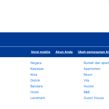
Versi mobile
Akun Anda
Ubah pemesanan An
Negara
Rumah dan apar
Kawasan
Apartemen
Kota
Resor
Distrik
Vila
Bandara
Hostel
Hotel
B&B
Landmark
Guest House