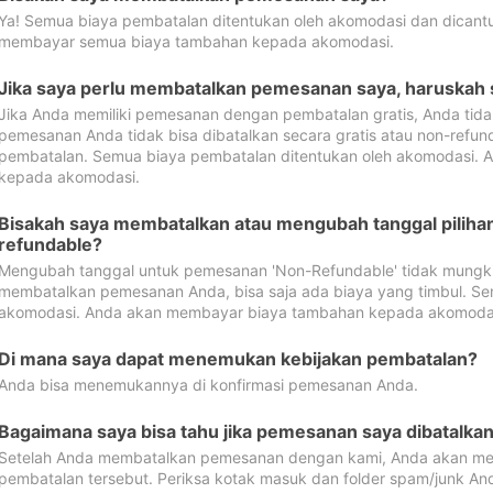
Ya! Semua biaya pembatalan ditentukan oleh akomodasi dan dican
membayar semua biaya tambahan kepada akomodasi.
Jika saya perlu membatalkan pemesanan saya, haruskah
Jika Anda memiliki pemesanan dengan pembatalan gratis, Anda tid
pemesanan Anda tidak bisa dibatalkan secara gratis atau non-refun
pembatalan. Semua biaya pembatalan ditentukan oleh akomodasi.
kepada akomodasi.
Bisakah saya membatalkan atau mengubah tanggal pilih
refundable?
Mengubah tanggal untuk pemesanan 'Non-Refundable' tidak mungkin
membatalkan pemesanan Anda, bisa saja ada biaya yang timbul. Se
akomodasi. Anda akan membayar biaya tambahan kepada akomoda
Di mana saya dapat menemukan kebijakan pembatalan?
Anda bisa menemukannya di konfirmasi pemesanan Anda.
Bagaimana saya bisa tahu jika pemesanan saya dibatalka
Setelah Anda membatalkan pemesanan dengan kami, Anda akan me
pembatalan tersebut. Periksa kotak masuk dan folder spam/junk An