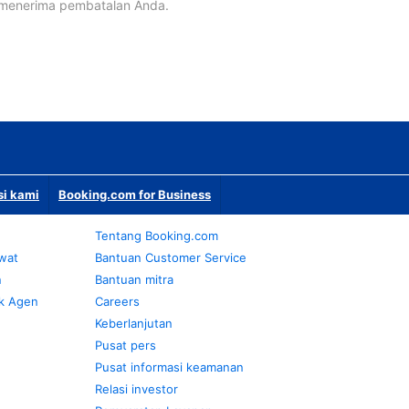
 menerima pembatalan Anda.
si kami
Booking.com for Business
Tentang Booking.com
awat
Bantuan Customer Service
n
Bantuan mitra
k Agen
Careers
Keberlanjutan
Pusat pers
Pusat informasi keamanan
Relasi investor