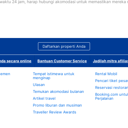
waktu 24 jam, harap hubungi akomodasi untuk memastikan mereka
Daftarkan properti Anda
da secara online
Bantuan Customer Service
Jadilah mitra afilia
temen
Tempat istimewa untuk
Rental Mobil
menginap
Pencari tiket pes
Ulasan
Reservasi restora
Temukan akomodasi bulanan
Booking.com untu
Artikel travel
Perjalanan
Promo liburan dan musiman
Traveller Review Awards