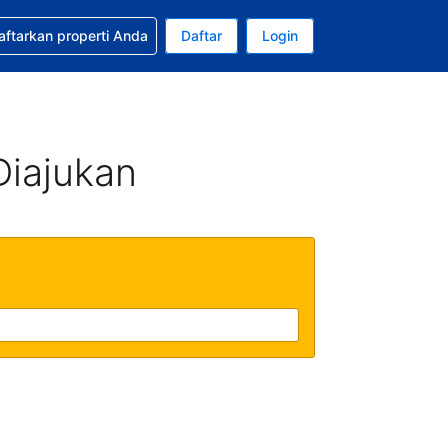
tkan bantuan untuk pemesanan Anda
aftarkan properti Anda
Daftar
Login
ata uang Anda saat ini adalah Dolar Amerika Serikat
da. Bahasa Anda saat ini adalah Bahasa Indonesia
Diajukan