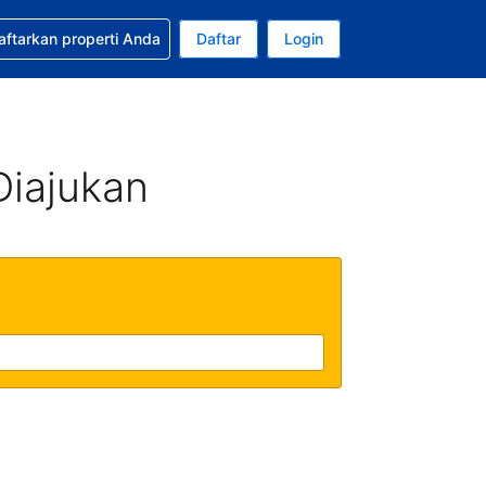
tkan bantuan untuk pemesanan Anda
aftarkan properti Anda
Daftar
Login
Mata uang Anda saat ini adalah Rupiah Indonesia
da. Bahasa Anda saat ini adalah Bahasa Indonesia
Diajukan