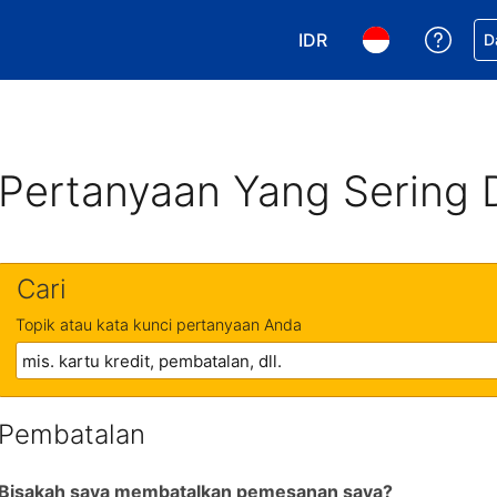
IDR
Dapa
D
Pilih mata uang Anda. 
Pilih bahasa An
Pertanyaan Yang Sering 
Cari
Topik atau kata kunci pertanyaan Anda
Pembatalan
Bisakah saya membatalkan pemesanan saya?