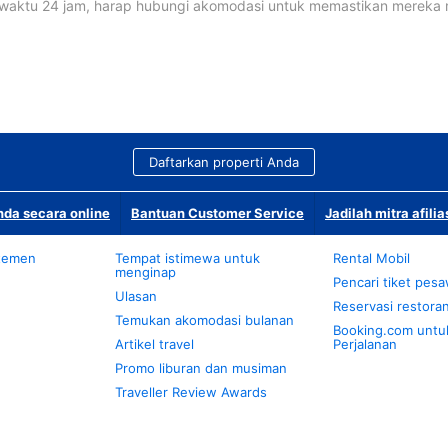
waktu 24 jam, harap hubungi akomodasi untuk memastikan mereka
Daftarkan properti Anda
da secara online
Bantuan Customer Service
Jadilah mitra afilia
temen
Tempat istimewa untuk
Rental Mobil
menginap
Pencari tiket pes
Ulasan
Reservasi restora
Temukan akomodasi bulanan
Booking.com untu
Artikel travel
Perjalanan
Promo liburan dan musiman
Traveller Review Awards