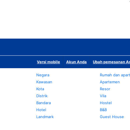
Versi mobile
Akun Anda
Ubah pemesanan An
Negara
Rumah dan apar
Kawasan
Apartemen
Kota
Resor
Distrik
Vila
Bandara
Hostel
Hotel
B&B
Landmark
Guest House