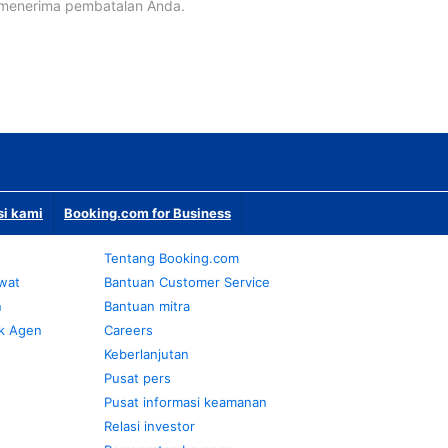
 menerima pembatalan Anda.
si kami
Booking.com for Business
Tentang Booking.com
awat
Bantuan Customer Service
n
Bantuan mitra
k Agen
Careers
Keberlanjutan
Pusat pers
Pusat informasi keamanan
Relasi investor