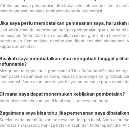
Ya! Semua biaya pembatalan ditentukan oleh akomodasi dan dican
membayar semua biaya tambahan kepada akomodasi.
Jika saya perlu membatalkan pemesanan saya, haruskah
Jika Anda memiliki pemesanan dengan pembatalan gratis, Anda tid
pemesanan Anda tidak bisa dibatalkan secara gratis atau non-refun
pembatalan. Semua biaya pembatalan ditentukan oleh akomodasi.
kepada akomodasi.
Bisakah saya membatalkan atau mengubah tanggal pilih
refundable?
Mengubah tanggal untuk pemesanan 'Non-Refundable' tidak mungkin
membatalkan pemesanan Anda, bisa saja ada biaya yang timbul. Se
akomodasi. Anda akan membayar biaya tambahan kepada akomoda
Di mana saya dapat menemukan kebijakan pembatalan?
Anda bisa menemukannya di konfirmasi pemesanan Anda.
Bagaimana saya bisa tahu jika pemesanan saya dibatalka
Setelah Anda membatalkan pemesanan dengan kami, Anda akan me
pembatalan tersebut. Periksa kotak masuk dan folder spam/junk An