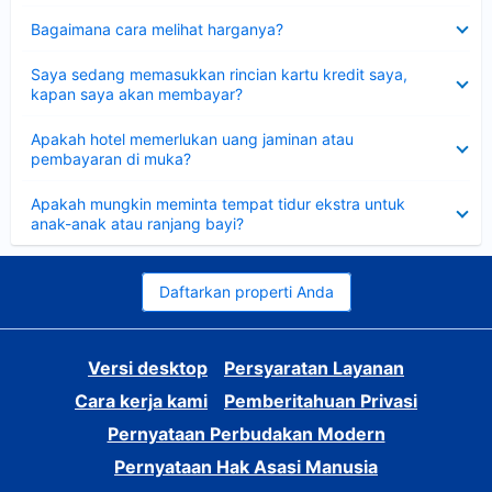
Dipersempit
Bagaimana cara melihat harganya?
Dipersempit
Saya sedang memasukkan rincian kartu kredit saya,
kapan saya akan membayar?
Dipersempit
Apakah hotel memerlukan uang jaminan atau
pembayaran di muka?
Dipersempit
Apakah mungkin meminta tempat tidur ekstra untuk
anak-anak atau ranjang bayi?
Daftarkan properti Anda
Versi desktop
Persyaratan Layanan
Cara kerja kami
Pemberitahuan Privasi
Pernyataan Perbudakan Modern
Pernyataan Hak Asasi Manusia