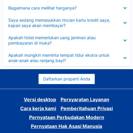
Dipersempit
Bagaimana cara melihat harganya?
Dipersempit
Saya sedang memasukkan rincian kartu kredit saya,
kapan saya akan membayar?
Dipersempit
Apakah hotel memerlukan uang jaminan atau
pembayaran di muka?
Dipersempit
Apakah mungkin meminta tempat tidur ekstra untuk
anak-anak atau ranjang bayi?
Daftarkan properti Anda
Versi desktop
Persyaratan Layanan
Cara kerja kami
Pemberitahuan Privasi
Pernyataan Perbudakan Modern
Pernyataan Hak Asasi Manusia