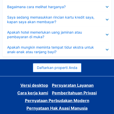
Dipersempit
Bagaimana cara melihat harganya?
Dipersempit
Saya sedang memasukkan rincian kartu kredit saya,
kapan saya akan membayar?
Dipersempit
Apakah hotel memerlukan uang jaminan atau
pembayaran di muka?
Dipersempit
Apakah mungkin meminta tempat tidur ekstra untuk
anak-anak atau ranjang bayi?
Daftarkan properti Anda
Versi desktop
Persyaratan Layanan
Cara kerja kami
Pemberitahuan Privasi
Pernyataan Perbudakan Modern
Pernyataan Hak Asasi Manusia