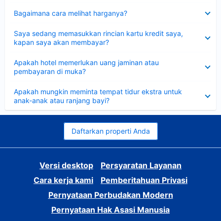
Dipersempit
Bagaimana cara melihat harganya?
Dipersempit
Saya sedang memasukkan rincian kartu kredit saya,
kapan saya akan membayar?
Dipersempit
Apakah hotel memerlukan uang jaminan atau
pembayaran di muka?
Dipersempit
Apakah mungkin meminta tempat tidur ekstra untuk
anak-anak atau ranjang bayi?
Daftarkan properti Anda
Versi desktop
Persyaratan Layanan
Cara kerja kami
Pemberitahuan Privasi
Pernyataan Perbudakan Modern
Pernyataan Hak Asasi Manusia