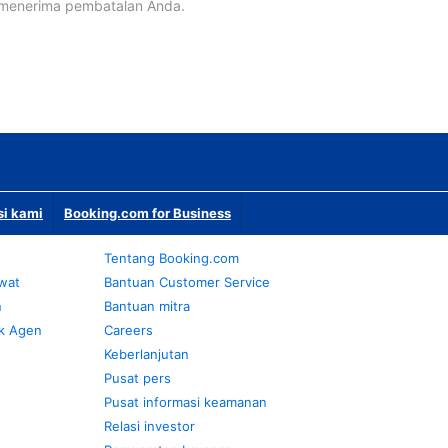
 menerima pembatalan Anda.
si kami
Booking.com for Business
Tentang Booking.com
awat
Bantuan Customer Service
n
Bantuan mitra
k Agen
Careers
Keberlanjutan
Pusat pers
Pusat informasi keamanan
Relasi investor