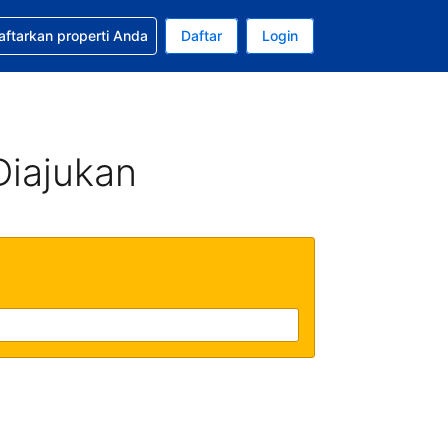
tkan bantuan untuk pemesanan Anda
aftarkan properti Anda
Daftar
Login
ata uang Anda saat ini adalah Dolar Amerika Serikat
da. Bahasa Anda saat ini adalah Bahasa Indonesia
Diajukan