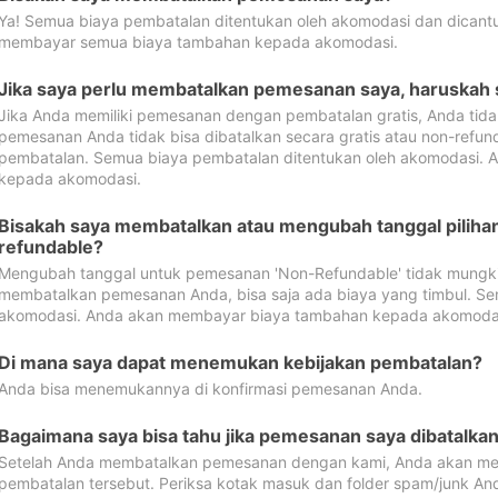
Ya! Semua biaya pembatalan ditentukan oleh akomodasi dan dican
membayar semua biaya tambahan kepada akomodasi.
Jika saya perlu membatalkan pemesanan saya, haruskah
Jika Anda memiliki pemesanan dengan pembatalan gratis, Anda tid
pemesanan Anda tidak bisa dibatalkan secara gratis atau non-refun
pembatalan. Semua biaya pembatalan ditentukan oleh akomodasi.
kepada akomodasi.
Bisakah saya membatalkan atau mengubah tanggal pilih
refundable?
Mengubah tanggal untuk pemesanan 'Non-Refundable' tidak mungkin
membatalkan pemesanan Anda, bisa saja ada biaya yang timbul. Se
akomodasi. Anda akan membayar biaya tambahan kepada akomoda
Di mana saya dapat menemukan kebijakan pembatalan?
Anda bisa menemukannya di konfirmasi pemesanan Anda.
Bagaimana saya bisa tahu jika pemesanan saya dibatalka
Setelah Anda membatalkan pemesanan dengan kami, Anda akan me
pembatalan tersebut. Periksa kotak masuk dan folder spam/junk An