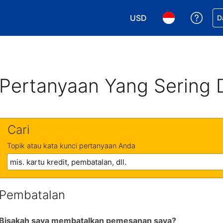
USD
Dapa
D
Pilih mata uang Anda. M
Pilih bahasa An
Pertanyaan Yang Sering 
Cari
Topik atau kata kunci pertanyaan Anda
Pembatalan
Bisakah saya membatalkan pemesanan saya?