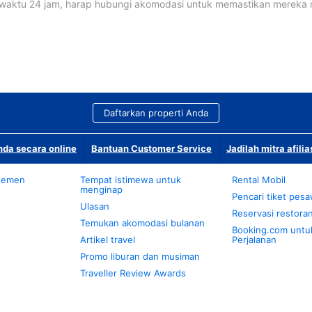
waktu 24 jam, harap hubungi akomodasi untuk memastikan mereka
Daftarkan properti Anda
da secara online
Bantuan Customer Service
Jadilah mitra afilia
temen
Tempat istimewa untuk
Rental Mobil
menginap
Pencari tiket pes
Ulasan
Reservasi restora
Temukan akomodasi bulanan
Booking.com untu
Artikel travel
Perjalanan
Promo liburan dan musiman
Traveller Review Awards