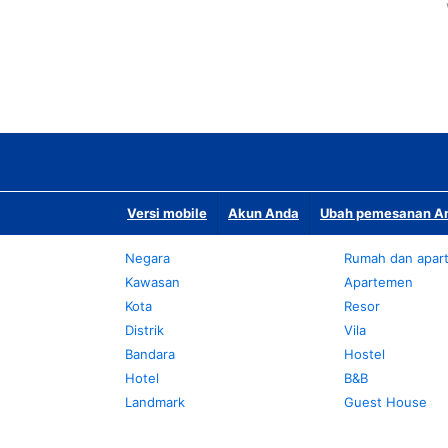
Versi mobile
Akun Anda
Ubah pemesanan An
Negara
Rumah dan apar
Kawasan
Apartemen
Kota
Resor
Distrik
Vila
Bandara
Hostel
Hotel
B&B
Landmark
Guest House