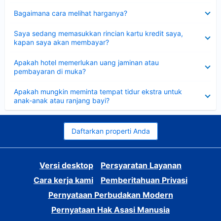
Dipersempit
Bagaimana cara melihat harganya?
Dipersempit
Saya sedang memasukkan rincian kartu kredit saya,
kapan saya akan membayar?
Dipersempit
Apakah hotel memerlukan uang jaminan atau
pembayaran di muka?
Dipersempit
Apakah mungkin meminta tempat tidur ekstra untuk
anak-anak atau ranjang bayi?
Daftarkan properti Anda
Versi desktop
Persyaratan Layanan
Cara kerja kami
Pemberitahuan Privasi
Pernyataan Perbudakan Modern
Pernyataan Hak Asasi Manusia