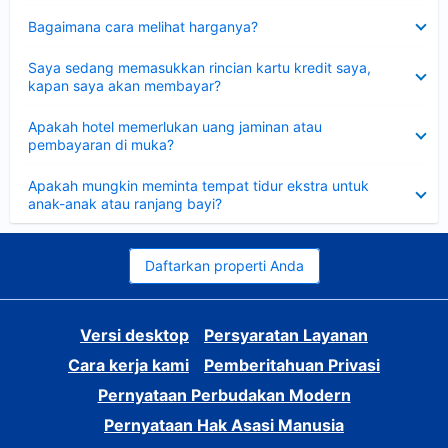
Dipersempit
Bagaimana cara melihat harganya?
Dipersempit
Saya sedang memasukkan rincian kartu kredit saya,
kapan saya akan membayar?
Dipersempit
Apakah hotel memerlukan uang jaminan atau
pembayaran di muka?
Dipersempit
Apakah mungkin meminta tempat tidur ekstra untuk
anak-anak atau ranjang bayi?
Daftarkan properti Anda
Versi desktop
Persyaratan Layanan
Cara kerja kami
Pemberitahuan Privasi
Pernyataan Perbudakan Modern
Pernyataan Hak Asasi Manusia