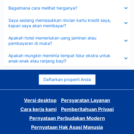
Dipersempit
Bagaimana cara melihat harganya?
Dipersempit
Saya sedang memasukkan rincian kartu kredit saya,
kapan saya akan membayar?
Dipersempit
Apakah hotel memerlukan uang jaminan atau
pembayaran di muka?
Dipersempit
Apakah mungkin meminta tempat tidur ekstra untuk
anak-anak atau ranjang bayi?
Daftarkan properti Anda
Versi desktop
Persyaratan Layanan
Cara kerja kami
Pemberitahuan Privasi
Pernyataan Perbudakan Modern
Pernyataan Hak Asasi Manusia