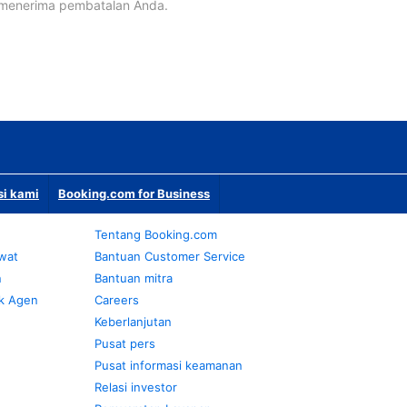
 menerima pembatalan Anda.
si kami
Booking.com for Business
Tentang Booking.com
awat
Bantuan Customer Service
n
Bantuan mitra
k Agen
Careers
Keberlanjutan
Pusat pers
Pusat informasi keamanan
Relasi investor