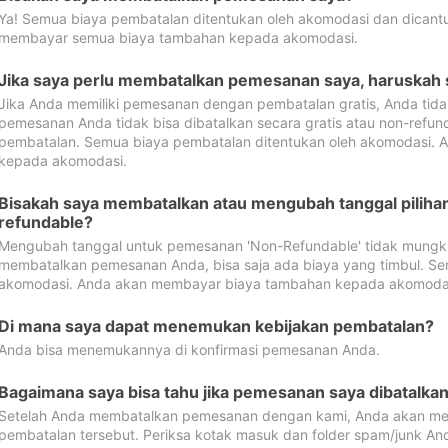
Ya! Semua biaya pembatalan ditentukan oleh akomodasi dan dican
membayar semua biaya tambahan kepada akomodasi.
Jika saya perlu membatalkan pemesanan saya, haruskah
Jika Anda memiliki pemesanan dengan pembatalan gratis, Anda tid
pemesanan Anda tidak bisa dibatalkan secara gratis atau non-refun
pembatalan. Semua biaya pembatalan ditentukan oleh akomodasi.
kepada akomodasi.
Bisakah saya membatalkan atau mengubah tanggal pilih
refundable?
Mengubah tanggal untuk pemesanan 'Non-Refundable' tidak mungkin
membatalkan pemesanan Anda, bisa saja ada biaya yang timbul. Se
akomodasi. Anda akan membayar biaya tambahan kepada akomoda
Di mana saya dapat menemukan kebijakan pembatalan?
Anda bisa menemukannya di konfirmasi pemesanan Anda.
Bagaimana saya bisa tahu jika pemesanan saya dibatalka
Setelah Anda membatalkan pemesanan dengan kami, Anda akan me
pembatalan tersebut. Periksa kotak masuk dan folder spam/junk An