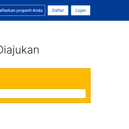
tkan bantuan untuk pemesanan Anda
aftarkan properti Anda
Daftar
Login
Mata uang Anda saat ini adalah Rupiah Indonesia
da. Bahasa Anda saat ini adalah Bahasa Indonesia
Diajukan