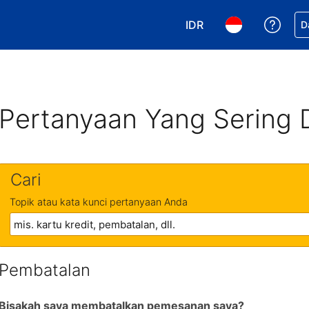
IDR
Dapa
D
Pilih mata uang Anda. 
Pilih bahasa An
Pertanyaan Yang Sering 
Cari
Topik atau kata kunci pertanyaan Anda
Pembatalan
Bisakah saya membatalkan pemesanan saya?