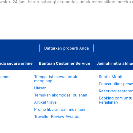
waktu 24 jam, harap hubungi akomodasi untuk memastikan mereka
Daftarkan properti Anda
da secara online
Bantuan Customer Service
Jadilah mitra afilia
temen
Tempat istimewa untuk
Rental Mobil
menginap
Pencari tiket pes
Ulasan
Reservasi restora
Temukan akomodasi bulanan
Booking.com untu
Artikel travel
Perjalanan
Promo liburan dan musiman
Traveller Review Awards