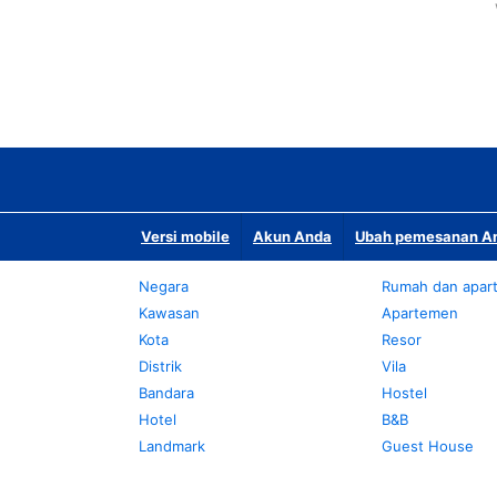
Versi mobile
Akun Anda
Ubah pemesanan An
Negara
Rumah dan apar
Kawasan
Apartemen
Kota
Resor
Distrik
Vila
Bandara
Hostel
Hotel
B&B
Landmark
Guest House