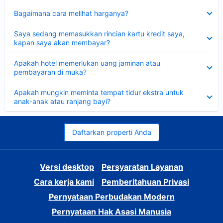
Dipersempit
Bagaimana cara melihat harganya?
Dipersempit
Saya sedang memasukkan rincian kartu kredit saya,
kapan saya akan membayar?
Dipersempit
Apakah hotel memerlukan uang jaminan atau
pembayaran di muka?
Dipersempit
Apakah mungkin meminta tempat tidur ekstra untuk
anak-anak atau ranjang bayi?
Daftarkan properti Anda
Versi desktop
Persyaratan Layanan
Cara kerja kami
Pemberitahuan Privasi
Pernyataan Perbudakan Modern
Pernyataan Hak Asasi Manusia