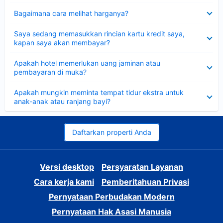
Dipersempit
Bagaimana cara melihat harganya?
Dipersempit
Saya sedang memasukkan rincian kartu kredit saya,
kapan saya akan membayar?
Dipersempit
Apakah hotel memerlukan uang jaminan atau
pembayaran di muka?
Dipersempit
Apakah mungkin meminta tempat tidur ekstra untuk
anak-anak atau ranjang bayi?
Daftarkan properti Anda
Versi desktop
Persyaratan Layanan
Cara kerja kami
Pemberitahuan Privasi
Pernyataan Perbudakan Modern
Pernyataan Hak Asasi Manusia