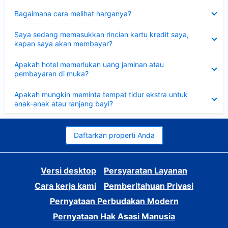
Dipersempit
Bagaimana cara melihat harganya?
Dipersempit
Saya sedang memasukkan rincian kartu kredit saya,
kapan saya akan membayar?
Dipersempit
Apakah hotel memerlukan uang jaminan atau
pembayaran di muka?
Dipersempit
Apakah mungkin meminta tempat tidur ekstra untuk
anak-anak atau ranjang bayi?
Daftarkan properti Anda
Versi desktop
Persyaratan Layanan
Cara kerja kami
Pemberitahuan Privasi
Pernyataan Perbudakan Modern
Pernyataan Hak Asasi Manusia