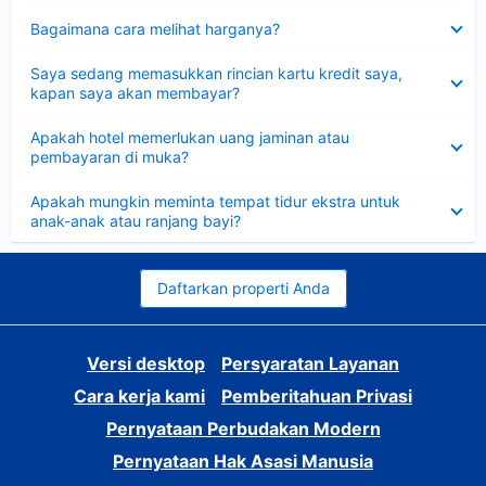
Dipersempit
Bagaimana cara melihat harganya?
Dipersempit
Saya sedang memasukkan rincian kartu kredit saya,
kapan saya akan membayar?
Dipersempit
Apakah hotel memerlukan uang jaminan atau
pembayaran di muka?
Dipersempit
Apakah mungkin meminta tempat tidur ekstra untuk
anak-anak atau ranjang bayi?
Daftarkan properti Anda
Versi desktop
Persyaratan Layanan
Cara kerja kami
Pemberitahuan Privasi
Pernyataan Perbudakan Modern
Pernyataan Hak Asasi Manusia