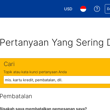
USD
Dapa
D
Pilih mata uang Anda. M
Pilih bahasa An
Pertanyaan Yang Sering 
Cari
Topik atau kata kunci pertanyaan Anda
Pembatalan
Bisakah saya membatalkan pemesanan saya?