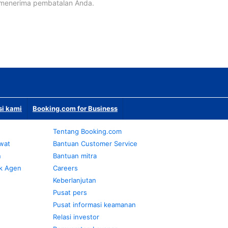
 menerima pembatalan Anda.
si kami
Booking.com for Business
Tentang Booking.com
awat
Bantuan Customer Service
n
Bantuan mitra
k Agen
Careers
Keberlanjutan
Pusat pers
Pusat informasi keamanan
Relasi investor