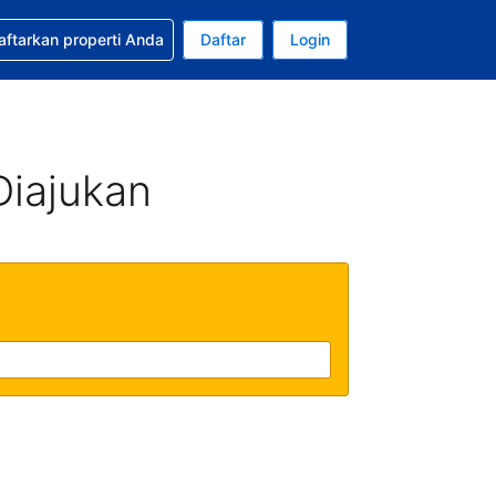
tkan bantuan untuk pemesanan Anda
aftarkan properti Anda
Daftar
Login
ata uang Anda saat ini adalah Dolar Amerika Serikat
da. Bahasa Anda saat ini adalah Bahasa Indonesia
Diajukan