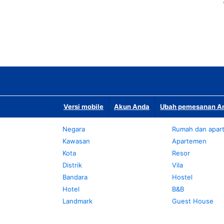
Versi mobile
Akun Anda
Ubah pemesanan An
Negara
Rumah dan apar
Kawasan
Apartemen
Kota
Resor
Distrik
Vila
Bandara
Hostel
Hotel
B&B
Landmark
Guest House