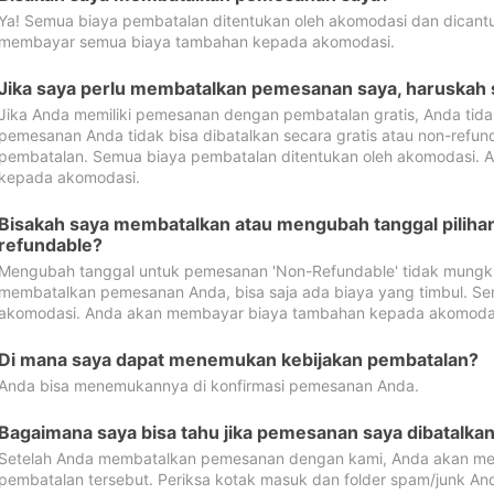
Ya! Semua biaya pembatalan ditentukan oleh akomodasi dan dican
membayar semua biaya tambahan kepada akomodasi.
Jika saya perlu membatalkan pemesanan saya, haruskah
Jika Anda memiliki pemesanan dengan pembatalan gratis, Anda tid
pemesanan Anda tidak bisa dibatalkan secara gratis atau non-refun
pembatalan. Semua biaya pembatalan ditentukan oleh akomodasi.
kepada akomodasi.
Bisakah saya membatalkan atau mengubah tanggal pilih
refundable?
Mengubah tanggal untuk pemesanan 'Non-Refundable' tidak mungkin
membatalkan pemesanan Anda, bisa saja ada biaya yang timbul. Se
akomodasi. Anda akan membayar biaya tambahan kepada akomoda
Di mana saya dapat menemukan kebijakan pembatalan?
Anda bisa menemukannya di konfirmasi pemesanan Anda.
Bagaimana saya bisa tahu jika pemesanan saya dibatalka
Setelah Anda membatalkan pemesanan dengan kami, Anda akan me
pembatalan tersebut. Periksa kotak masuk dan folder spam/junk An