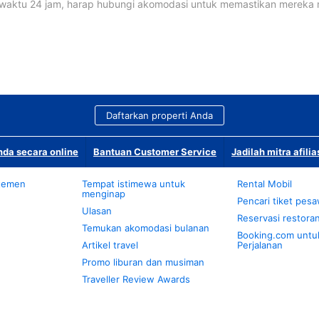
waktu 24 jam, harap hubungi akomodasi untuk memastikan mereka
Daftarkan properti Anda
da secara online
Bantuan Customer Service
Jadilah mitra afilia
temen
Tempat istimewa untuk
Rental Mobil
menginap
Pencari tiket pes
Ulasan
Reservasi restora
Temukan akomodasi bulanan
Booking.com untu
Artikel travel
Perjalanan
Promo liburan dan musiman
Traveller Review Awards