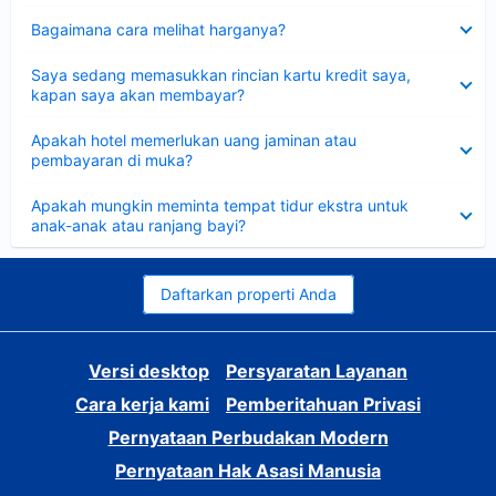
Dipersempit
Bagaimana cara melihat harganya?
Dipersempit
Saya sedang memasukkan rincian kartu kredit saya,
kapan saya akan membayar?
Dipersempit
Apakah hotel memerlukan uang jaminan atau
pembayaran di muka?
Dipersempit
Apakah mungkin meminta tempat tidur ekstra untuk
anak-anak atau ranjang bayi?
Daftarkan properti Anda
Versi desktop
Persyaratan Layanan
Cara kerja kami
Pemberitahuan Privasi
Pernyataan Perbudakan Modern
Pernyataan Hak Asasi Manusia