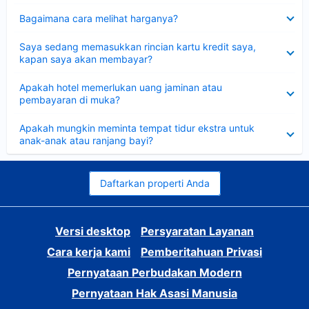
Dipersempit
Bagaimana cara melihat harganya?
Dipersempit
Saya sedang memasukkan rincian kartu kredit saya,
kapan saya akan membayar?
Dipersempit
Apakah hotel memerlukan uang jaminan atau
pembayaran di muka?
Dipersempit
Apakah mungkin meminta tempat tidur ekstra untuk
anak-anak atau ranjang bayi?
Daftarkan properti Anda
Versi desktop
Persyaratan Layanan
Cara kerja kami
Pemberitahuan Privasi
Pernyataan Perbudakan Modern
Pernyataan Hak Asasi Manusia