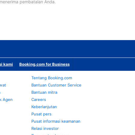
 menerima pembatalan Anda.
si kami
Booking.com for Business
Tentang Booking.com
awat
Bantuan Customer Service
n
Bantuan mitra
k Agen
Careers
Keberlanjutan
Pusat pers
Pusat informasi keamanan
Relasi investor