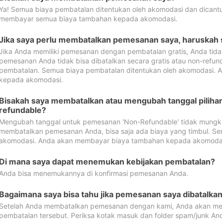
Ya! Semua biaya pembatalan ditentukan oleh akomodasi dan dican
membayar semua biaya tambahan kepada akomodasi.
Jika saya perlu membatalkan pemesanan saya, haruskah
Jika Anda memiliki pemesanan dengan pembatalan gratis, Anda tid
pemesanan Anda tidak bisa dibatalkan secara gratis atau non-refun
pembatalan. Semua biaya pembatalan ditentukan oleh akomodasi.
kepada akomodasi.
Bisakah saya membatalkan atau mengubah tanggal pilih
refundable?
Mengubah tanggal untuk pemesanan 'Non-Refundable' tidak mungkin
membatalkan pemesanan Anda, bisa saja ada biaya yang timbul. Se
akomodasi. Anda akan membayar biaya tambahan kepada akomoda
Di mana saya dapat menemukan kebijakan pembatalan?
Anda bisa menemukannya di konfirmasi pemesanan Anda.
Bagaimana saya bisa tahu jika pemesanan saya dibatalka
Setelah Anda membatalkan pemesanan dengan kami, Anda akan me
pembatalan tersebut. Periksa kotak masuk dan folder spam/junk An