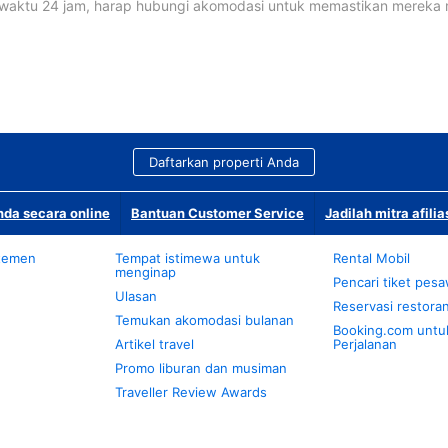
waktu 24 jam, harap hubungi akomodasi untuk memastikan mereka
Daftarkan properti Anda
da secara online
Bantuan Customer Service
Jadilah mitra afilia
temen
Tempat istimewa untuk
Rental Mobil
menginap
Pencari tiket pes
Ulasan
Reservasi restora
Temukan akomodasi bulanan
Booking.com untu
Artikel travel
Perjalanan
Promo liburan dan musiman
Traveller Review Awards