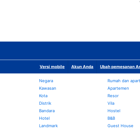
Versi mobile
Akun Anda
Ubah pemesanan An
Negara
Rumah dan apar
Kawasan
Apartemen
Kota
Resor
Distrik
Vila
Bandara
Hostel
Hotel
B&B
Landmark
Guest House