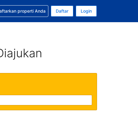
tkan bantuan untuk pemesanan Anda
aftarkan properti Anda
Daftar
Login
Mata uang Anda saat ini adalah Rupiah Indonesia
da. Bahasa Anda saat ini adalah Bahasa Indonesia
Diajukan