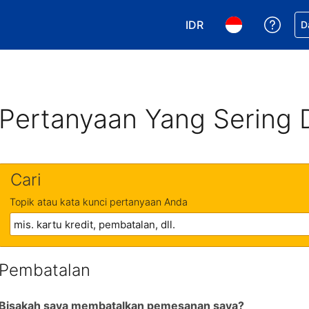
IDR
Dapa
D
Pilih mata uang Anda. 
Pilih bahasa An
Pertanyaan Yang Sering 
Cari
Topik atau kata kunci pertanyaan Anda
Pembatalan
Bisakah saya membatalkan pemesanan saya?