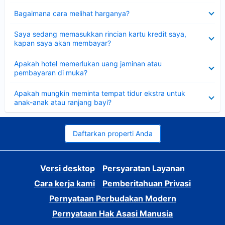
Dipersempit
Bagaimana cara melihat harganya?
Dipersempit
Saya sedang memasukkan rincian kartu kredit saya,
kapan saya akan membayar?
Dipersempit
Apakah hotel memerlukan uang jaminan atau
pembayaran di muka?
Dipersempit
Apakah mungkin meminta tempat tidur ekstra untuk
anak-anak atau ranjang bayi?
Daftarkan properti Anda
Versi desktop
Persyaratan Layanan
Cara kerja kami
Pemberitahuan Privasi
Pernyataan Perbudakan Modern
Pernyataan Hak Asasi Manusia