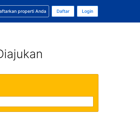
tkan bantuan untuk pemesanan Anda
aftarkan properti Anda
Daftar
Login
Mata uang Anda saat ini adalah Rupiah Indonesia
da. Bahasa Anda saat ini adalah Bahasa Indonesia
Diajukan