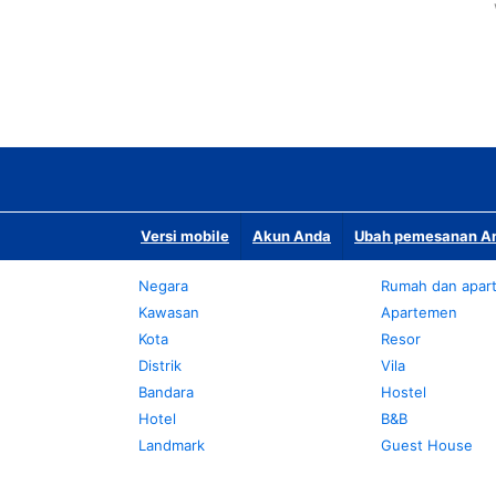
Versi mobile
Akun Anda
Ubah pemesanan An
Negara
Rumah dan apar
Kawasan
Apartemen
Kota
Resor
Distrik
Vila
Bandara
Hostel
Hotel
B&B
Landmark
Guest House