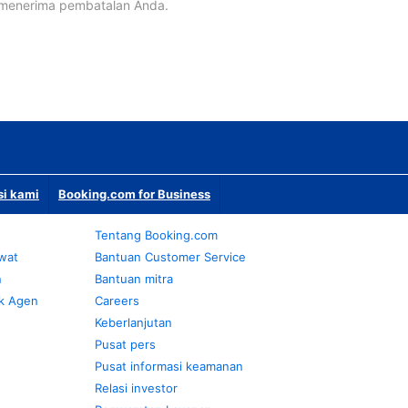
 menerima pembatalan Anda.
si kami
Booking.com for Business
Tentang Booking.com
awat
Bantuan Customer Service
n
Bantuan mitra
k Agen
Careers
Keberlanjutan
Pusat pers
Pusat informasi keamanan
Relasi investor