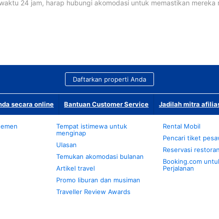
waktu 24 jam, harap hubungi akomodasi untuk memastikan mereka
Daftarkan properti Anda
da secara online
Bantuan Customer Service
Jadilah mitra afilia
temen
Tempat istimewa untuk
Rental Mobil
menginap
Pencari tiket pes
Ulasan
Reservasi restora
Temukan akomodasi bulanan
Booking.com untu
Artikel travel
Perjalanan
Promo liburan dan musiman
Traveller Review Awards