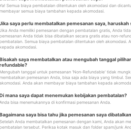
Ya! Semua biaya pembatalan ditentukan oleh akomodasi dan dican
membayar semua biaya tambahan kepada akomodasi.
Jika saya perlu membatalkan pemesanan saya, haruskah
Jika Anda memiliki pemesanan dengan pembatalan gratis, Anda tid
pemesanan Anda tidak bisa dibatalkan secara gratis atau non-refun
pembatalan. Semua biaya pembatalan ditentukan oleh akomodasi.
kepada akomodasi.
Bisakah saya membatalkan atau mengubah tanggal pilih
refundable?
Mengubah tanggal untuk pemesanan 'Non-Refundable' tidak mungkin
membatalkan pemesanan Anda, bisa saja ada biaya yang timbul. Se
akomodasi. Anda akan membayar biaya tambahan kepada akomoda
Di mana saya dapat menemukan kebijakan pembatalan?
Anda bisa menemukannya di konfirmasi pemesanan Anda.
Bagaimana saya bisa tahu jika pemesanan saya dibatalka
Setelah Anda membatalkan pemesanan dengan kami, Anda akan me
pembatalan tersebut. Periksa kotak masuk dan folder spam/junk An