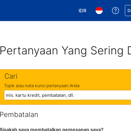
IDR
Dapa
D
Pilih mata uang Anda. 
Pilih bahasa An
Pertanyaan Yang Sering 
Cari
Topik atau kata kunci pertanyaan Anda
Pembatalan
Bisakah saya membatalkan pemesanan saya?