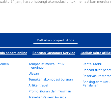
waktu 24 jam, harap hubungi akomodasi untuk memastikan mereka
Daftarkan properti Anda
da secara online
Bantuan Customer Service
Jadilah mitra afilia
temen
Tempat istimewa untuk
Rental Mobil
menginap
Pencari tiket pes
Ulasan
Reservasi restora
Temukan akomodasi bulanan
Booking.com untu
Artikel travel
Perjalanan
Promo liburan dan musiman
Traveller Review Awards