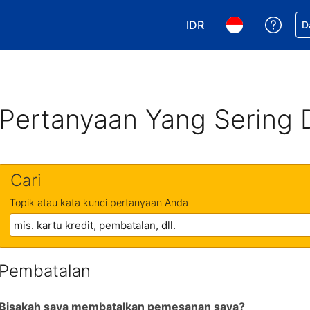
IDR
Dapa
D
Pilih mata uang Anda. 
Pilih bahasa An
Pertanyaan Yang Sering 
Cari
Topik atau kata kunci pertanyaan Anda
Pembatalan
Bisakah saya membatalkan pemesanan saya?