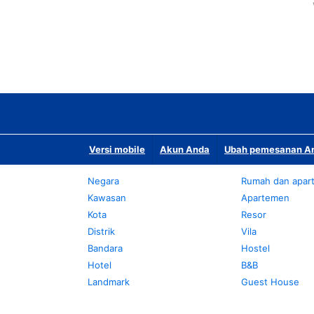
Versi mobile
Akun Anda
Ubah pemesanan An
Negara
Rumah dan apar
Kawasan
Apartemen
Kota
Resor
Distrik
Vila
Bandara
Hostel
Hotel
B&B
Landmark
Guest House