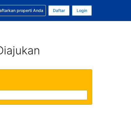
tkan bantuan untuk pemesanan Anda
aftarkan properti Anda
Daftar
Login
Mata uang Anda saat ini adalah Rupiah Indonesia
da. Bahasa Anda saat ini adalah Bahasa Indonesia
Diajukan