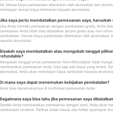
Ya! Semua biaya pembatalan ditentukan oleh akomodasi dan dican
membayar semua biaya tambahan kepada akomodasi.
Jika saya perlu membatalkan pemesanan saya, haruskah
Jika Anda memiliki pemesanan dengan pembatalan gratis, Anda tid
pemesanan Anda tidak bisa dibatalkan secara gratis atau non-refun
pembatalan. Semua biaya pembatalan ditentukan oleh akomodasi.
kepada akomodasi.
Bisakah saya membatalkan atau mengubah tanggal pilih
refundable?
Mengubah tanggal untuk pemesanan 'Non-Refundable' tidak mungkin
membatalkan pemesanan Anda, bisa saja ada biaya yang timbul. Se
akomodasi. Anda akan membayar biaya tambahan kepada akomoda
Di mana saya dapat menemukan kebijakan pembatalan?
Anda bisa menemukannya di konfirmasi pemesanan Anda.
Bagaimana saya bisa tahu jika pemesanan saya dibatalka
Setelah Anda membatalkan pemesanan dengan kami, Anda akan me
pembatalan tersebut. Periksa kotak masuk dan folder spam/junk An