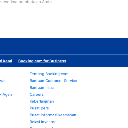
 menerima pembatalan Anda.
si kami
Booking.com for Business
Tentang Booking.com
awat
Bantuan Customer Service
n
Bantuan mitra
k Agen
Careers
Keberlanjutan
Pusat pers
Pusat informasi keamanan
Relasi investor