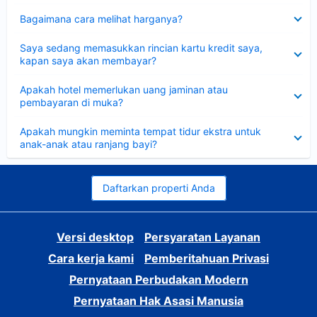
Dipersempit
Bagaimana cara melihat harganya?
Dipersempit
Saya sedang memasukkan rincian kartu kredit saya,
kapan saya akan membayar?
Dipersempit
Apakah hotel memerlukan uang jaminan atau
pembayaran di muka?
Dipersempit
Apakah mungkin meminta tempat tidur ekstra untuk
anak-anak atau ranjang bayi?
Daftarkan properti Anda
Versi desktop
Persyaratan Layanan
Cara kerja kami
Pemberitahuan Privasi
Pernyataan Perbudakan Modern
Pernyataan Hak Asasi Manusia