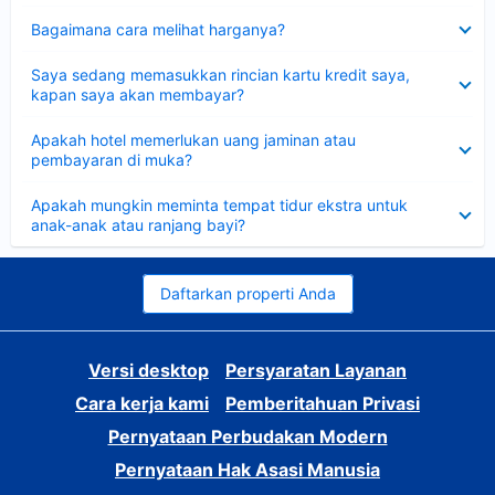
Dipersempit
Bagaimana cara melihat harganya?
Dipersempit
Saya sedang memasukkan rincian kartu kredit saya,
kapan saya akan membayar?
Dipersempit
Apakah hotel memerlukan uang jaminan atau
pembayaran di muka?
Dipersempit
Apakah mungkin meminta tempat tidur ekstra untuk
anak-anak atau ranjang bayi?
Daftarkan properti Anda
Versi desktop
Persyaratan Layanan
Cara kerja kami
Pemberitahuan Privasi
Pernyataan Perbudakan Modern
Pernyataan Hak Asasi Manusia