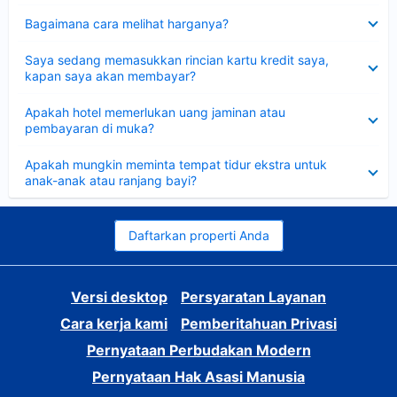
Dipersempit
Bagaimana cara melihat harganya?
Dipersempit
Saya sedang memasukkan rincian kartu kredit saya,
kapan saya akan membayar?
Dipersempit
Apakah hotel memerlukan uang jaminan atau
pembayaran di muka?
Dipersempit
Apakah mungkin meminta tempat tidur ekstra untuk
anak-anak atau ranjang bayi?
Daftarkan properti Anda
Versi desktop
Persyaratan Layanan
Cara kerja kami
Pemberitahuan Privasi
Pernyataan Perbudakan Modern
Pernyataan Hak Asasi Manusia