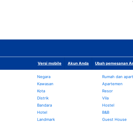
Versi mobile
Akun Anda
Ubah pemesanan An
Negara
Rumah dan apar
Kawasan
Apartemen
Kota
Resor
Distrik
Vila
Bandara
Hostel
Hotel
B&B
Landmark
Guest House