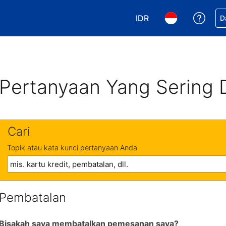
IDR
Dapa
D
Pilih mata uang Anda. 
Pilih bahasa An
Pertanyaan Yang Sering 
Cari
Topik atau kata kunci pertanyaan Anda
Pembatalan
Bisakah saya membatalkan pemesanan saya?