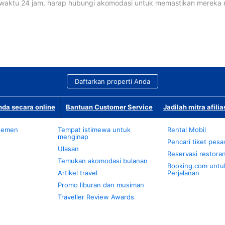
waktu 24 jam, harap hubungi akomodasi untuk memastikan mereka
Daftarkan properti Anda
da secara online
Bantuan Customer Service
Jadilah mitra afilia
temen
Tempat istimewa untuk
Rental Mobil
menginap
Pencari tiket pes
Ulasan
Reservasi restora
Temukan akomodasi bulanan
Booking.com untu
Artikel travel
Perjalanan
Promo liburan dan musiman
Traveller Review Awards