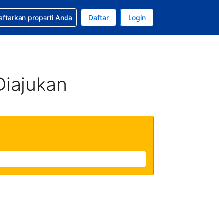
tkan bantuan untuk pemesanan Anda
aftarkan properti Anda
Daftar
Login
Mata uang Anda saat ini adalah Rupiah Indonesia
da. Bahasa Anda saat ini adalah Bahasa Indonesia
Diajukan