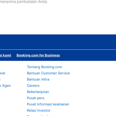
 menerima pembatalan Anda.
si kami
Booking.com for Business
Tentang Booking.com
awat
Bantuan Customer Service
n
Bantuan mitra
k Agen
Careers
Keberlanjutan
Pusat pers
Pusat informasi keamanan
Relasi investor