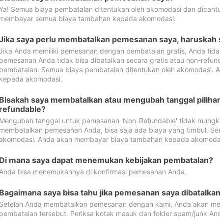
Ya! Semua biaya pembatalan ditentukan oleh akomodasi dan dican
membayar semua biaya tambahan kepada akomodasi.
Jika saya perlu membatalkan pemesanan saya, haruskah
Jika Anda memiliki pemesanan dengan pembatalan gratis, Anda tid
pemesanan Anda tidak bisa dibatalkan secara gratis atau non-refun
pembatalan. Semua biaya pembatalan ditentukan oleh akomodasi.
kepada akomodasi.
Bisakah saya membatalkan atau mengubah tanggal pilih
refundable?
Mengubah tanggal untuk pemesanan 'Non-Refundable' tidak mungkin
membatalkan pemesanan Anda, bisa saja ada biaya yang timbul. Se
akomodasi. Anda akan membayar biaya tambahan kepada akomoda
Di mana saya dapat menemukan kebijakan pembatalan?
Anda bisa menemukannya di konfirmasi pemesanan Anda.
Bagaimana saya bisa tahu jika pemesanan saya dibatalka
Setelah Anda membatalkan pemesanan dengan kami, Anda akan me
pembatalan tersebut. Periksa kotak masuk dan folder spam/junk An