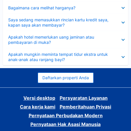
Dipersempit
Bagaimana cara melihat harganya?
Dipersempit
Saya sedang memasukkan rincian kartu kredit saya,
kapan saya akan membayar?
Dipersempit
Apakah hotel memerlukan uang jaminan atau
pembayaran di muka?
Dipersempit
Apakah mungkin meminta tempat tidur ekstra untuk
anak-anak atau ranjang bayi?
Daftarkan properti Anda
Versi desktop
Persyaratan Layanan
Cara kerja kami
Pemberitahuan Privasi
Pernyataan Perbudakan Modern
Pernyataan Hak Asasi Manusia