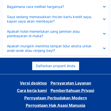
Dipersempit
Bagaimana cara melihat harganya?
Dipersempit
Saya sedang memasukkan rincian kartu kredit saya,
kapan saya akan membayar?
Dipersempit
Apakah hotel memerlukan uang jaminan atau
pembayaran di muka?
Dipersempit
Apakah mungkin meminta tempat tidur ekstra untuk
anak-anak atau ranjang bayi?
Daftarkan properti Anda
Versi desktop
Persyaratan Layanan
Cara kerja kami
Pemberitahuan Privasi
Pernyataan Perbudakan Modern
Pernyataan Hak Asasi Manusia