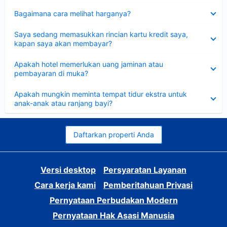
Dipersempit
Bagaimana cara melihat harganya?
Dipersempit
Saya sedang memasukkan rincian kartu kredit saya,
kapan saya akan membayar?
Dipersempit
Apakah hotel memerlukan uang jaminan atau
pembayaran di muka?
Dipersempit
Apakah mungkin meminta tempat tidur ekstra untuk
anak-anak atau ranjang bayi?
Daftarkan properti Anda
Versi desktop
Persyaratan Layanan
Cara kerja kami
Pemberitahuan Privasi
Pernyataan Perbudakan Modern
Pernyataan Hak Asasi Manusia