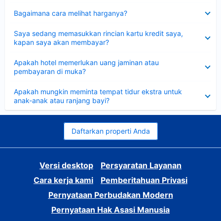
Dipersempit
Bagaimana cara melihat harganya?
Dipersempit
Saya sedang memasukkan rincian kartu kredit saya,
kapan saya akan membayar?
Dipersempit
Apakah hotel memerlukan uang jaminan atau
pembayaran di muka?
Dipersempit
Apakah mungkin meminta tempat tidur ekstra untuk
anak-anak atau ranjang bayi?
Daftarkan properti Anda
Versi desktop
Persyaratan Layanan
Cara kerja kami
Pemberitahuan Privasi
Pernyataan Perbudakan Modern
Pernyataan Hak Asasi Manusia